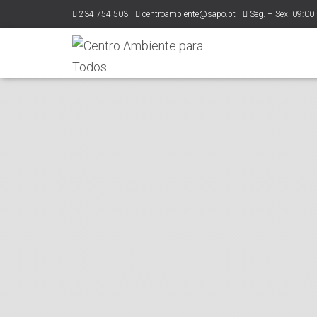
234 754 503
centroambiente@sapo.pt
Seg. – Sex. 09:00